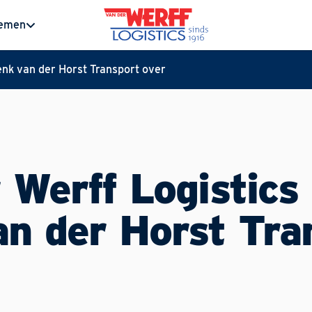
nemen
enk van der Horst Transport over
 Werff Logistics
n der Horst Tra