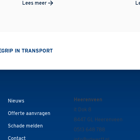
Lees meer
L
BEGRIP IN TRANSPORT
Heerenveen
Nieuws
it Dok 8
Offerte aanvragen
8447 GL Heerenveen
Schade melden
0513 648 788
Contact
info@vdwerff.nl