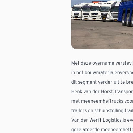
Met deze overname verstevig
in het bouwmaterialenvervoe
dit segment verder uit te br
Henk van der Horst Transport
met meeneemheftrucks voor 
trailers en schuinstelling tr
Van der Werff Logistics is e
gerelateerde meeneemheftruc