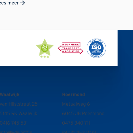
ees meer
Waalwijk
Roermond
van Hilststraat 25
Metaalweg 6
5145 RK Waalwijk
6045 JB Roermond
0416 745 531
0475 340 711
info@vdwerff.nl
info@vdwerff.nl