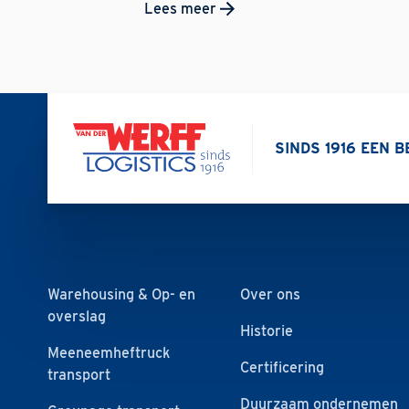
Lees meer
SINDS 1916 EEN 
Warehousing & Op- en
Over ons
overslag
Historie
Meeneemheftruck
Certificering
transport
Duurzaam ondernemen