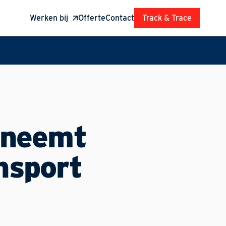
Werken bij
Offerte
Contact
Track & Trace
 neemt
nsport