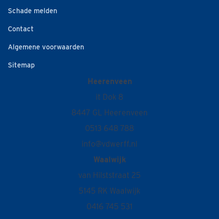
Schade melden
Contact
Algemene voorwaarden
Sitemap
Heerenveen
it Dok 8
8447 GL Heerenveen
0513 648 788
info@vdwerff.nl
Waalwijk
van Hilststraat 25
5145 RK Waalwijk
0416 745 531