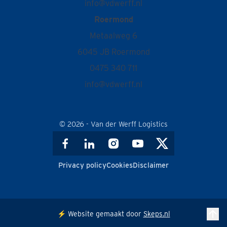
info@vdwerff.nl
Roermond
Metaalweg 6
6045 JB Roermond
0475 340 711
info@vdwerff.nl
© 2026 - Van der Werff Logistics
Privacy policy
Cookies
Disclaimer
⚡️ Website gemaakt door
Skeps.nl