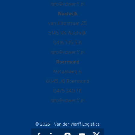
info@vdwerff.nl
Waalwijk
van Hilststraat 25
5145 RK Waalwijk
0416 745 531
info@vdwerff.nl
Roermond
Metaalweg 6
6045 JB Roermond
0475 340 711
info@vdwerff.nl
© 2026 - Van der Werff Logistics