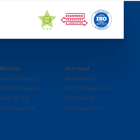
Waalwijk
Roermond
van Hilststraat 25
Metaalweg 6
5145 RK Waalwijk
6045 JB Roermond
0416 745 531
0475 340 711
info@vdwerff.nl
info@vdwerff.nl