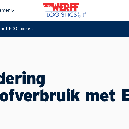
nemen
 met ECO scores
dering
tofverbruik met 