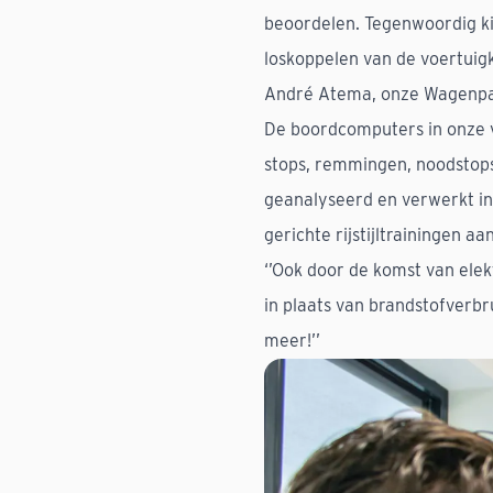
beoordelen. Tegenwoordig kij
loskoppelen van de voertuigk
André Atema, onze Wagenpar
De boordcomputers in onze v
stops, remmingen, noodstops
geanalyseerd en verwerkt in
gerichte rijstijltrainingen 
‘’Ook door de komst van elek
in plaats van brandstofverbru
meer!’’