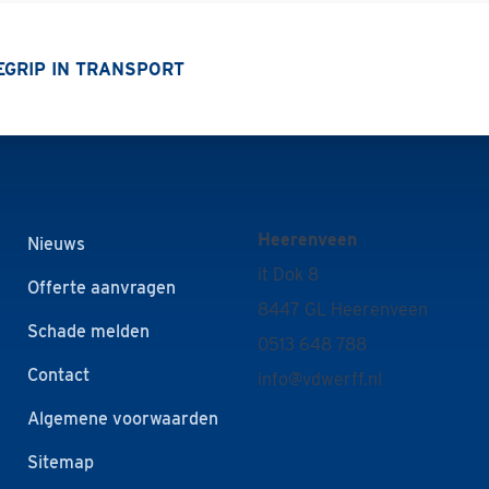
BEGRIP IN TRANSPORT
Heerenveen
Nieuws
it Dok 8
Offerte aanvragen
8447 GL Heerenveen
Schade melden
0513 648 788
Contact
info@vdwerff.nl
Algemene voorwaarden
Sitemap