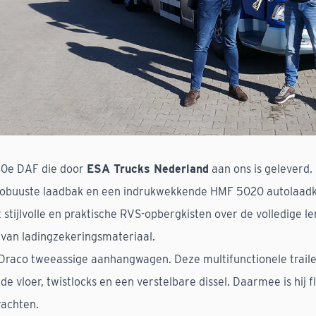
80e DAF die door
ESA Trucks Nederland
aan ons is geleverd.
 robuuste laadbak en een indrukwekkende HMF 5020 autolaadk
stijlvolle en praktische RVS-opbergkisten over de volledige len
van ladingzekeringsmateriaal.
 Draco tweeassige aanhangwagen. Deze multifunctionele traile
de vloer, twistlocks en een verstelbare dissel. Daarmee is hij f
rachten.