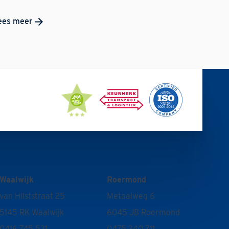
ees meer
Waalwijk
Roermond
van Hilststraat 25
Metaalweg 6
5145 RK Waalwijk
6045 JB Roermond
0416 745 531
0475 340 711