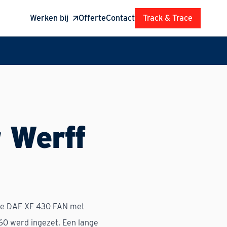
Werken bij
Offerte
Contact
Track & Trace
 Werff
ige DAF XF 430 FAN met
960 werd ingezet. Een lange