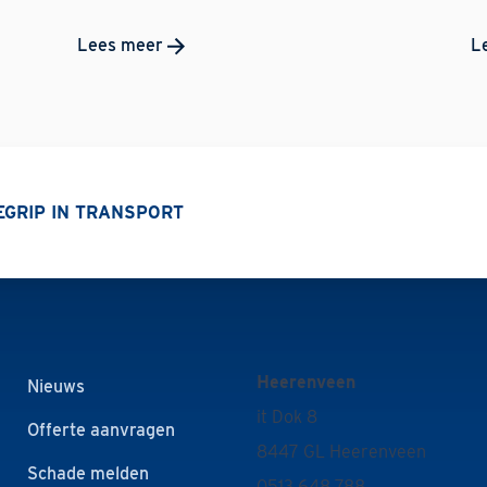
Lees meer
L
BEGRIP IN TRANSPORT
Heerenveen
Nieuws
it Dok 8
Offerte aanvragen
8447 GL Heerenveen
Schade melden
0513 648 788