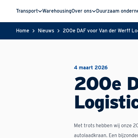
Transport
Warehousing
Over ons
Duurzaam onder
Home
Nieuws
200e DAF voor Van der Werff Log
4 maart 2026
200e D
Logisti
Met trots hebben wij onze 2
autolaadkraan. Een bijzonde