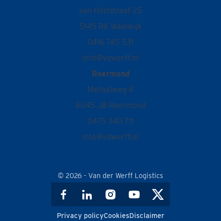
van Hilststraat 25
5145 RK Waalwijk
0416 745 531
info@vdwerff.nl
Roermond
Metaalweg 6
6045 JB Roermond
0475 340 711
info@vdwerff.nl
© 2026 - Van der Werff Logistics
Privacy policy
Cookies
Disclaimer