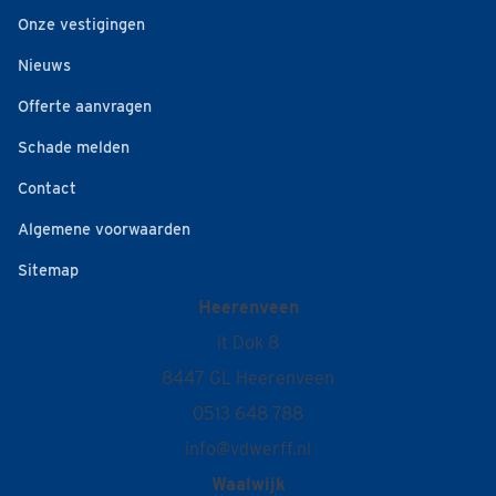
Onze vestigingen
Nieuws
Offerte aanvragen
Schade melden
Contact
Algemene voorwaarden
Sitemap
Heerenveen
it Dok 8
8447 GL Heerenveen
0513 648 788
info@vdwerff.nl
Waalwijk