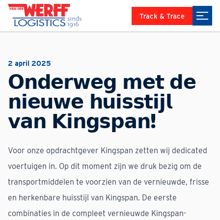
Track & Trace
2 april 2025
𝗢𝗻𝗱𝗲𝗿𝘄𝗲𝗴 𝗺𝗲𝘁 𝗱𝗲
𝗻𝗶𝗲𝘂𝘄𝗲 𝗵𝘂𝗶𝘀𝘀𝘁𝗶𝗷𝗹
𝘃𝗮𝗻 𝗞𝗶𝗻𝗴𝘀𝗽𝗮𝗻!
Voor onze opdrachtgever Kingspan zetten wij dedicated
voertuigen in. Op dit moment zijn we druk bezig om de
transportmiddelen te voorzien van de vernieuwde, frisse
en herkenbare huisstijl van Kingspan. De eerste
combinaties in de compleet vernieuwde Kingspan-