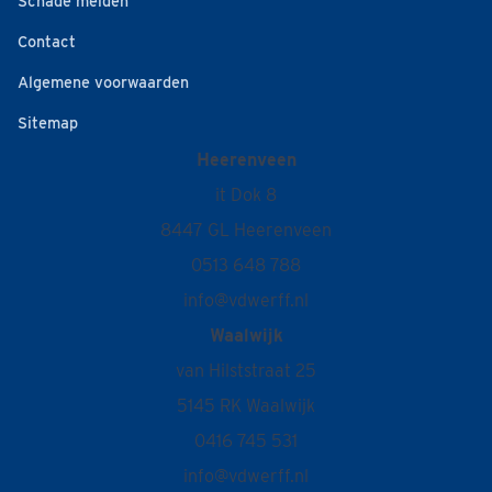
Schade melden
Contact
Algemene voorwaarden
Sitemap
Heerenveen
it Dok 8
8447 GL Heerenveen
0513 648 788
info@vdwerff.nl
Waalwijk
van Hilststraat 25
5145 RK Waalwijk
0416 745 531
info@vdwerff.nl